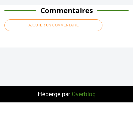
Commentaires
AJOUTER UN COMMENTAIRE
Hébergé par
Overblog
Voir le profil de
Thinkgears
sur le portail Overblog
Top articles
Contact
Signaler un abus
C.G.U.
Cookies et données personnelles
Préférences cookies