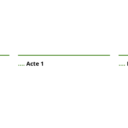
....
Acte 1
....