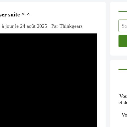
ser suite ^-^
 à jour le 24 août 2025
Par Thinkgears
Vou
et d
Vo